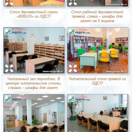
Стол двухместный серии
Стол рабочий двухместный
«BIBLIO» из ЛДСП
прямой, слева – шкафы для
газет на 5 ящиков
Читальный зал периодики. В
Читательский стол прямой из
центре читательские столы,
ЛДСП
справа – шкафы для газет.