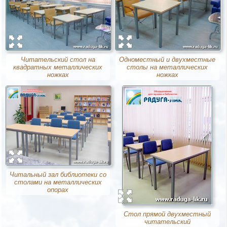
Читательский стол на
Одноместный и двухместные
квадратных металлических
столы на металлических
ножках
ножках
Читальный зал библиотеки со
столами на металлических
опорах
Стол прямой двухместный
читательский