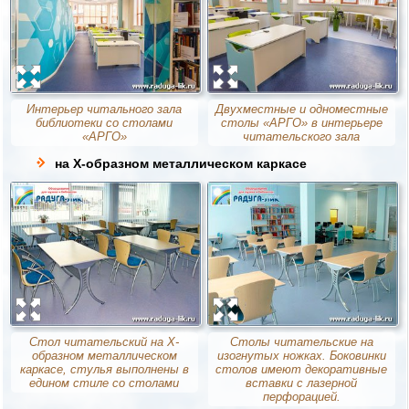
Интерьер читального зала
Двухместные и одноместные
библиотеки со столами
столы «АРГО» в интерьере
«АРГО»
читательского зала
на Х-образном металлическом каркасе
Стол читательский на Х-
Столы читательские на
образном металлическом
изогнутых ножках. Боковинки
каркасе, стулья выполнены в
столов имеют декоративные
едином стиле со столами
вставки с лазерной
перфорацией.