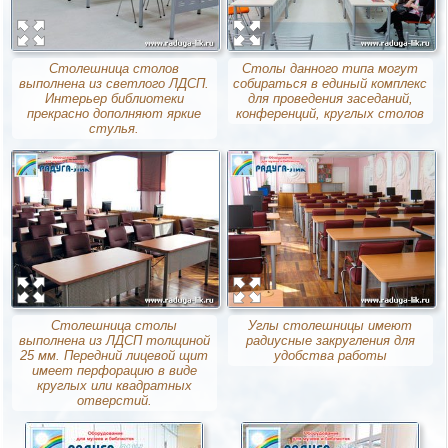
Столешница столов
Столы данного типа могут
выполнена из светлого ЛДСП.
собираться в единый комплекс
Интерьер библиотеки
для проведения заседаний,
прекрасно дополняют яркие
конференций, круглых столов
стулья.
Столешница столы
Углы столешницы имеют
выполнена из ЛДСП толщиной
радиусные закругления для
25 мм. Передний лицевой щит
удобства работы
имеет перфорацию в виде
круглых или квадратных
отверстий.