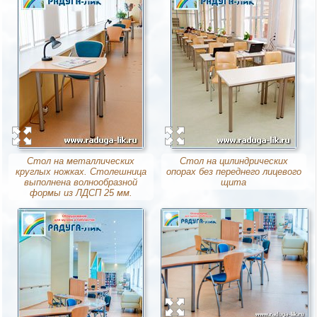
Стол на металлических
Стол на цилиндрических
круглых ножках. Столешница
опорах без переднего лицевого
выполнена волнообразной
щита
формы из ЛДСП 25 мм.