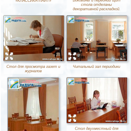
Боковины и передний щит
«КЛАССИКА-ЛАЙТ»
стола отделаны
декоративной раскладкой.
Стол для просмотра газет и
Читальный зал периодики
журналов
Стол двухместный для