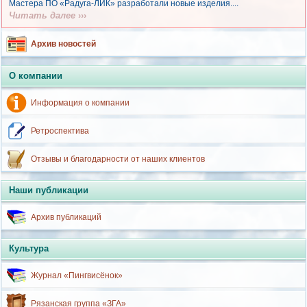
Мастера ПО «Радуга-ЛИК» разработали новые изделия....
Читать далее
›››
Архив новостей
О компании
Информация о компании
Ретроспектива
Отзывы и благодарности от наших клиентов
Наши публикации
Архив публикаций
Культура
Журнал «Пингвисёнок»
Рязанская группа «ЗГА»