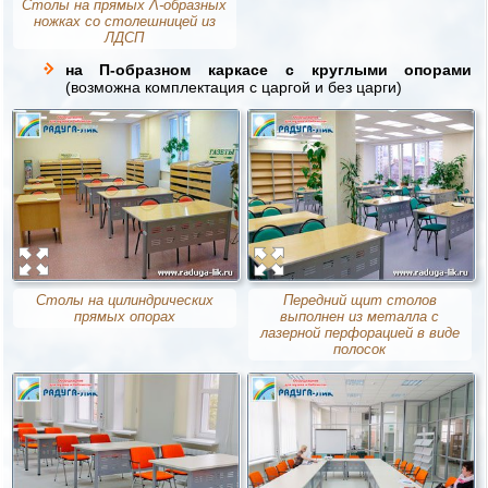
Столы на прямых Λ-образных
ножках со столешницей из
ЛДСП
на П-образном каркасе с круглыми опорами
(возможна комплектация с царгой и без царги)
Столы на цилиндрических
Передний щит столов
прямых опорах
выполнен из металла с
лазерной перфорацией в виде
полосок