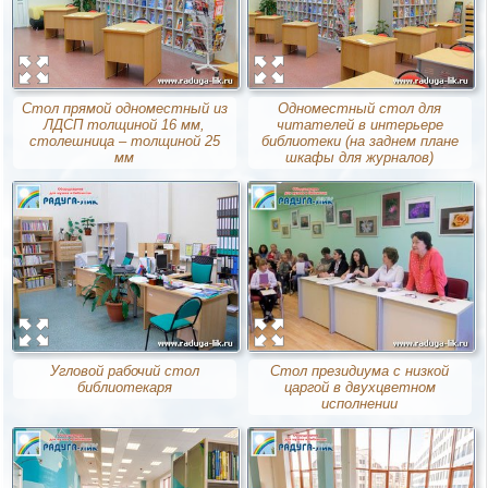
Стол прямой одноместный из
Одноместный стол для
ЛДСП толщиной 16 мм,
читателей в интерьере
столешница – толщиной 25
библиотеки (на заднем плане
мм
шкафы для журналов)
Угловой рабочий стол
Стол президиума с низкой
библиотекаря
царгой в двухцветном
исполнении