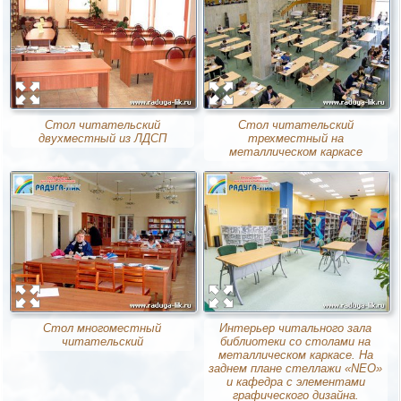
Стол читательский
Стол читательский
двухместный из ЛДСП
трехместный на
металлическом каркасе
Стол многоместный
Интерьер читального зала
читательский
библиотеки со столами на
металлическом каркасе. На
заднем плане стеллажи «NEO»
и кафедра с элементами
графического дизайна.