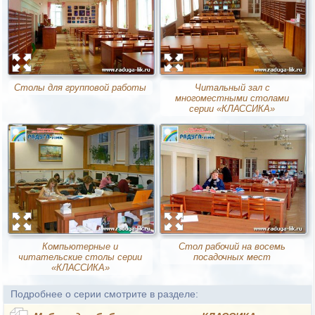
Столы для групповой работы
Читальный зал с
многоместными столами
серии «КЛАССИКА»
Компьютерные и
Стол рабочий на восемь
читательские столы серии
посадочных мест
«КЛАССИКА»
Подробнее о серии смотрите в разделе: