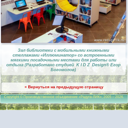
Зал библиотеки с мобильными книжными
стеллажами «Иллюминатор» со встроенными
мягкими посадочными местами для работы или
отдыха (Разработано студией K I D Z Design® Егор
Богомолов)
« Вернуться на предыдущую страницу
Copyright © Производственное объединение «Радуга-ЛИК», 2005 – 2026
.