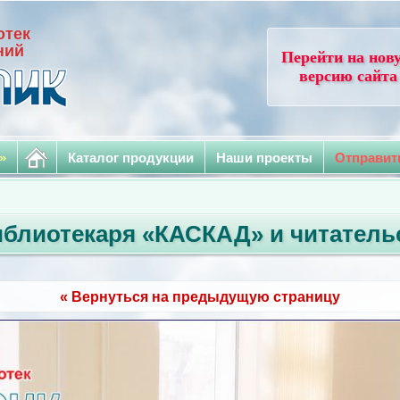
отек
ний
Перейти на нов
версию сайта
»
Каталог продукции
Наши проекты
Отправит
блиотекаря «КАСКАД» и читатель
« Вернуться на предыдущую страницу