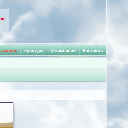
ую
ь запрос
Культура
О компании
Контакты