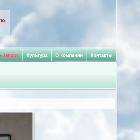
ую
ь запрос
Культура
О компании
Контакты